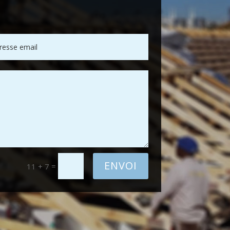
ENVOI
=
11 + 7