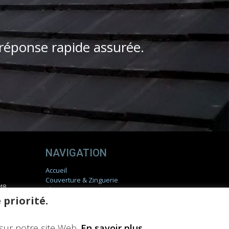
 réponse rapide assurée.
NAVIGATION
Accueil
Couverture & Zinguerie
 48
Charpente
 priorité.
Réalisations
Actualités
Contact
sur notre site Web.
En savoir plus
Devis