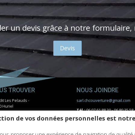
r un devis grâce à notre formulaire,
Devis
US TROUVER
NOUS JOINDRE
dit Les Pelauds -
sarl.chcouverture@gmail.com
0 Huriel
Tél.:
06 07 61 88 30 - 06 80 35 58
 :
818 502 544
tion de vos données personnelles est notre
ous proposer une expérience de navigation de qualité 