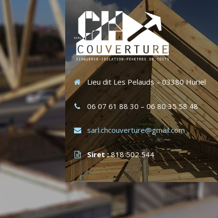
Lieu dit Les Pelauds – 03380 Huriel
06 07 61 88 30 – 06 80 35 58 48
sarl.chcouverture@gmail.com
Siret :
818 502 544