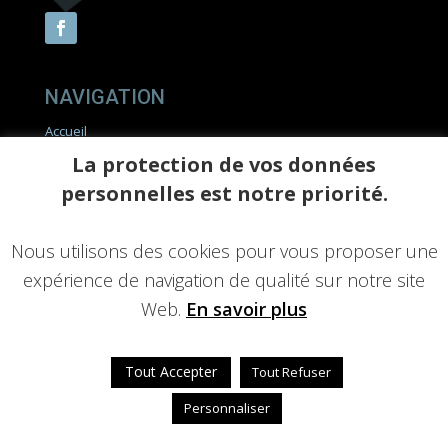
NAVIGATION
Accueil
Couverture & Zinguerie
La protection de vos données
Charpente
Réalisations
personnelles est notre priorité.
Actualités
Contact
Devis
Nous utilisons des cookies pour vous proposer une
expérience de navigation de qualité sur notre site
Web.
En savoir plus
Tout Accepter
Tout Refuser
Personnaliser